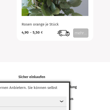
Rosen orange je Stück
4,90
–
5,50
€
mehr...
Sicher einkaufen
✓
Schnelle Lieferung oder Abholung
rnen Anbietern. Sie können selbst
✓
Käuferschutz
✓
Sichere Zahlung mit PayPal Plus
‹