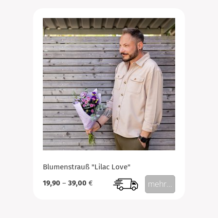
Blumenstrauß "Lilac Love"
19,90
–
39,00
€
mehr...