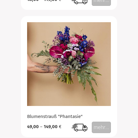
mehr...
Blumenstrauß "Phantasie"
49,00
–
149,00
€
mehr...